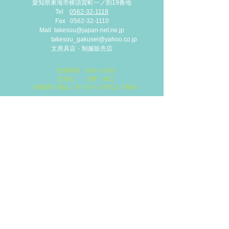
愛知県東海市横須賀町一
ノ割19番地
Tel
0562-32-1118
Fax
0562-32-1110
Mail
takesou@japan-net.ne.jp
takesou_gakusei@yahoo.co.jp
​文房具店・制服販売店
営業時間 9:00〜19:00
定休日 日曜・祝日
（制服売り場は１月４日〜入学式まで無休）
​地図を確認する
大型駐車場完備！
​店舗東側と
道路を挟んだ北側に
第二駐車場がございます