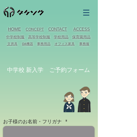
​HOME
CONTACT
ACCESS
CONCEPT
中学校制服
高等学校制服
学校用品
保育園用品
文房具
OA機器
事務用品
オフィス家具
事務服
​中学校 新入学 ご予約フォーム
お子様のお名前・フリガナ