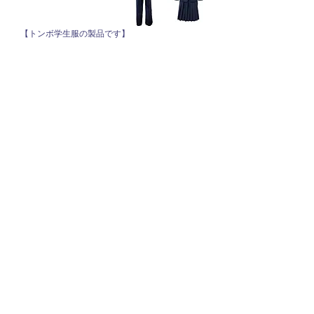
【トンボ学生服の製品です】
知多翔洋高等学校
・ブレザー​​
・スラックス 冬用 夏用（Ⅰ型 Ⅱ型）
・スカート
・ネクタイ リボン
・ニットシャツ ニットブラウス 長袖・半袖
・夏用ニットベスト（白・紺）
・セーター（紺）
​NEW
・半袖ポロシャツ（サックス・紺）
​ （令和8年度からの追加アイテム）
２．３年生の方、店頭にてご試着いただけます