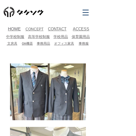
​HOME
CONTACT
ACCESS
CONCEPT
中学校制服
高等学校制服
学校用品
保育園用品
文房具
OA機器
事務用品
オフィス家具
事務服