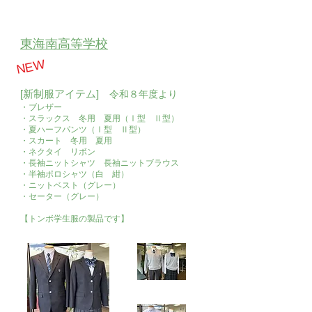
東海南高等学校
​NEW
[新制服アイテム]
令和８年度より
・ブレザー
・スラックス 冬用 夏用（Ⅰ型 Ⅱ型）
・夏ハーフパンツ（Ⅰ型 Ⅱ型）
・スカート 冬用 夏用
・ネクタイ リボン
・長袖ニットシャツ 長袖ニットブラウス
・半袖ポロシャツ（白 紺）
​・ニットベスト（グレー）
・セーター（グレー）
​【トンボ学生服の製品です】​​​​​